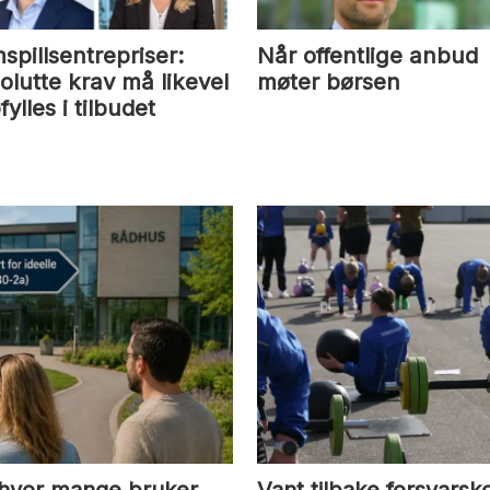
spillsentrepriser:
Når offentlige anbud
olutte krav må likevel
møter børsen
ylles i tilbudet