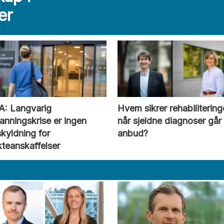
er
A: Langvarig
Hvem sikrer rehabiliterin
nningskrise er ingen
når sjeldne diagnoser går
kyldning for
anbud?
kteanskaffelser