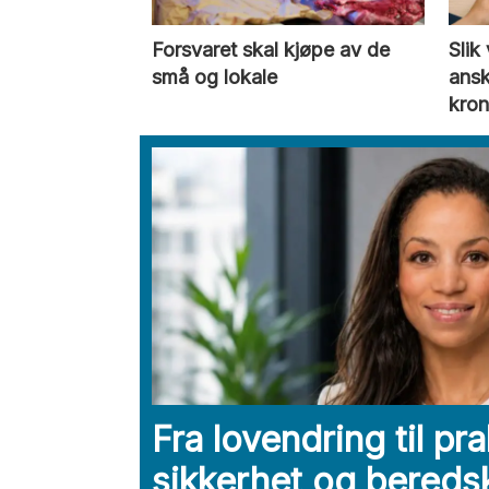
Forsvaret skal kjøpe av de
Slik
små og lokale
ansk
kron
Fra lovendring til pra
sikkerhet og bereds