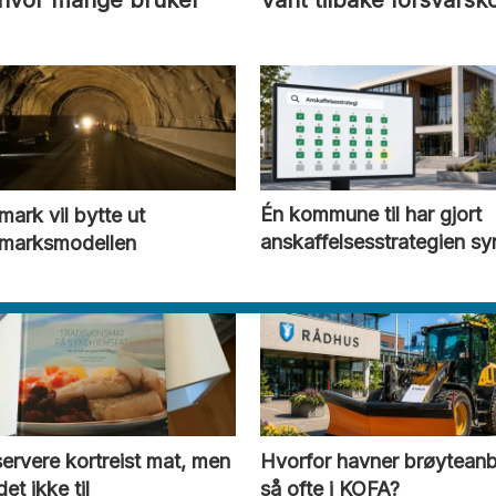
 hvor mange bruker
Vant tilbake forsvarsko
mark vil bytte ut
Én kommune til har gjort
marks­modellen
anskaffelsesstrategien sy
 servere kortreist mat, men
Hvorfor havner brøytean
det ikke til
så ofte i KOFA?