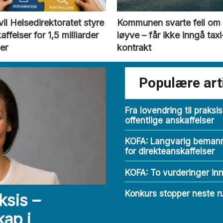
 vil Helsedirektoratet styre
Kommunen svarte feil om
affelser for 1,5 milliarder
løyve – får ikke inngå taxi
er
kontrakt
Populære art
Fra lovendring til praksi
offentlige anskaffelser
KOFA: Langvarig bemann
for direkteanskaffelser
KOFA: To vurderinger in
Konkurs stopper neste ru
ksis –
kap i