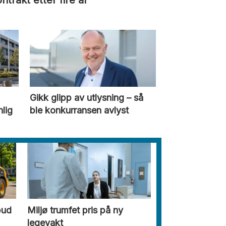
ntrakt etter fire år
Gikk glipp av utlysning – så
nlig
ble konkurransen avlyst
bud
Miljø trumfet pris på ny
legevakt