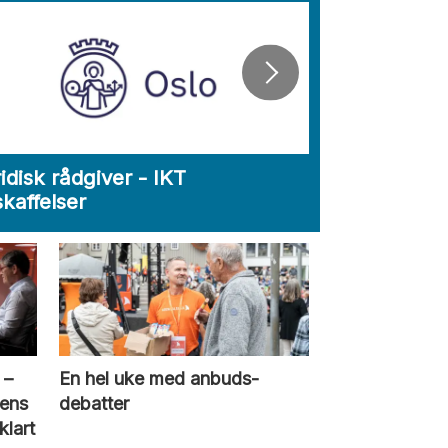
idisk rådgiver - IKT
Jurist/anska
kaffelser
 –
En hel uke med anbuds­
ens
debatter
klart