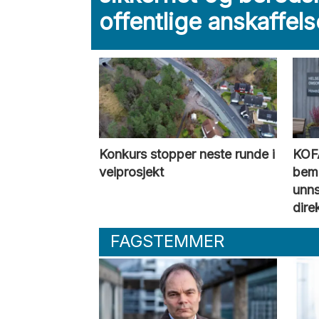
offentlige anskaffels
Konkurs stopper neste runde i
KOF
veiprosjekt
bema
unns
dire
FAGSTEMMER