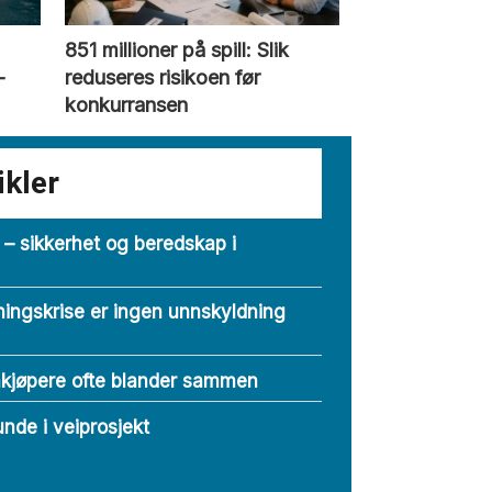
851 millioner på spill: Slik
­
reduseres risikoen før
konkurransen
ikler
s – sikkerhet og beredskap i
ingskrise er ingen unnskyldning
nkjøpere ofte blander sammen
nde i veiprosjekt