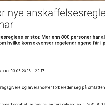
or nye anskaffelsesregl
nar
sesreglene er stor. Mer enn 800 personer har 
om hvilke konsekvenser regelendringene får i p
03.06.2026 - 22:17
ATERT
dragsgivere og leverandører forbereder seg på omfatten
ppmerksomhet, er heving av terskelverdien til 500.000 k