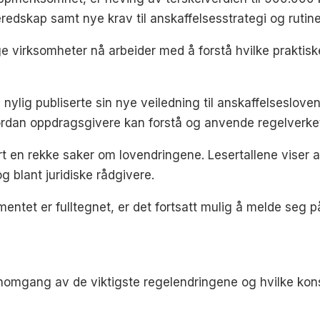
redskap samt nye krav til anskaffelsesstrategi og rutine
e virksomheter nå arbeider med å forstå hvilke praktis
FØ nylig publiserte sin nye veiledning til anskaffelseslo
rdan oppdragsgivere kan forstå og anvende regelverket 
en rekke saker om lovendringene. Lesertallene viser a
g blant juridiske rådgivere.
ntet er fulltegnet, er det fortsatt mulig å melde seg p
nnomgang av de viktigste regelendringene og hvilke kons