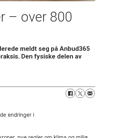
er – over 800
allerede meldt seg på Anbud365
raksis. Den fysiske delen av
de endringer i
roner, nye regler om klima og miljø,