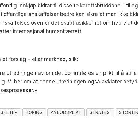
ffentlig innkjøp bidrar til disse folkerettsbruddene. I til
offentlige anskaffelser bedre kan sikre at man ikke bidra
 i anskaffelsesloven er det skapt usikkerhet om hvorvidt
tter internasjonal humanitærrett.
t forslag – eller merknad, slik:
 utredningen av om det bør innføres en plikt til å stille 
ig. Vi ber om at denne utredningen også avklarer bety
lsesprosesser.»
IGHETER
HØRING
ANBUDSPLIKT
STRATEGI
STORTI