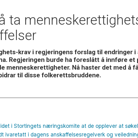
l å ta menneskerettighet
ffelser
ts-krav i regjeringens forslag til endringer i 
. Regjeringen burde ha foreslått å innføre et 
 menneskerettigheter. Nå haster det med å få ut
 bidrar til disse folkerettsbruddene.
rbeidet i Stortingets næringskomite at de opplever at søke
t ivaretatt i dagens anskaffelsesregelverk og veilednin