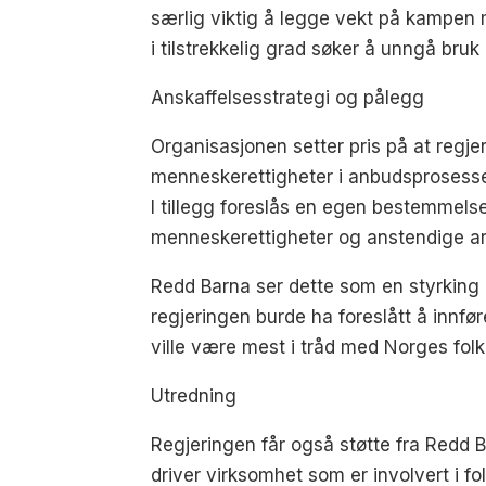
særlig viktig å legge vekt på kampen m
i tilstrekkelig grad søker å unngå bruk
Anskaffelsesstrategi og pålegg
Organisasjonen setter pris på at regjeri
menneskerettigheter i anbudsprosessen
I tillegg foreslås en egen bestemmels
menneskerettigheter og anstendige arbei
Redd Barna ser dette som en styrking 
regjeringen burde ha foreslått å innf
ville være mest i tråd med Norges folke
Utredning
Regjeringen får også støtte fra Redd Ba
driver virksomhet som er involvert i f