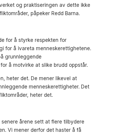
verket og praktiseringen av dette ikke
onfliktområder, påpeker Redd Barna.
rde for å styrke respekten for
gi for å ivareta menneskerettighetene.
d på grunnleggende
for å motvirke at slike brudd oppstår.
, heter det. De mener likevel at
runnleggende menneskerettigheter. Det
liktområder, heter det.
 senere årene sett at flere tilbydere
en. Vi mener derfor det haster å få