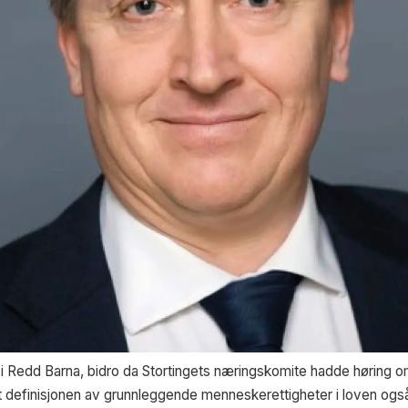
 Redd Barna, bidro da Stortingets næringskomite hadde høring om f
t definisjonen av grunnleggende menneskerettigheter i loven også