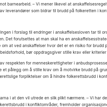
ot barnearbeid. – Vi mener likevel at anskaffelsesregel
 av leverandører som bidrar til brudd på folkeretten i k
ngen i forslag til endringer i anskaffelsesloven tar til o
. Det forutsettes at man skal ha en anskaffelsesstrate
e om at ved anskaffelser hvor det er en risiko for brud
dsforhold, bør oppdragsgiver stille krav eller kriterier 
av respekten for menneskerettigheter i anbudsprosessen
øre et pålegg om å stille krav om å motvirke brudd på g
rettslige forpliktelser om å hindre folkerettsbrudd i konf
rna i at den vil utrede en slik plikt nærmere. – Vi har de
olkerettsbrudd i konfliktområder, fremholder organisasjon