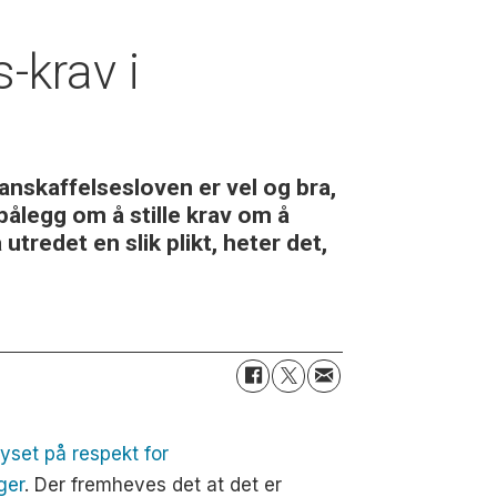
s-krav i
anskaffelsesloven er vel og bra,
pålegg om å stille krav om å
redet en slik plikt, heter det,
lyset på respekt for
ger
. Der fremheves det at det er