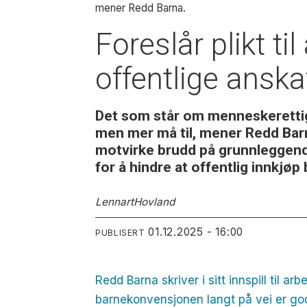
mener Redd Barna.
Foreslår plikt ti
offentlige anska
Det som står om menneskerettighe
men mer må til, mener Redd Barna
motvirke brudd på grunnleggende
for å hindre at offentlig innkjøp
Lennart
Hovland
01.12.2025 - 16:00
PUBLISERT
Redd Barna skriver i sitt innspill til a
barnekonvensjonen langt på vei er god