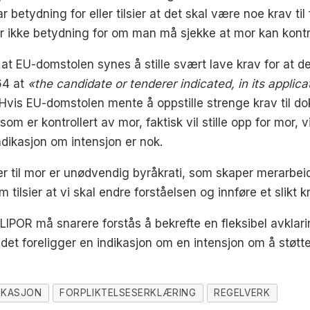
betydning for eller tilsier at det skal være noe krav ti
ar ikke betydning for om man må sjekke at mor kan kontro
at EU-domstolen synes å stille svært lave krav for at d
64 at
«the candidate or tenderer indicated, in its applicati
. Hvis EU-domstolen mente å oppstille strenge krav til d
som er kontrollert av mor, faktisk vil stille opp for mor, 
dikasjon om intensjon er nok.
er til mor er unødvendig byråkrati, som skaper merarbeid 
tilsier at vi skal endre forståelsen og innføre et slikt k
LIPOR må snarere forstås å bekrefte en fleksibel avklar
at det foreligger en indikasjon om en intensjon om å støt
FIKASJON
FORPLIKTELSESERKLÆRING
REGELVERK