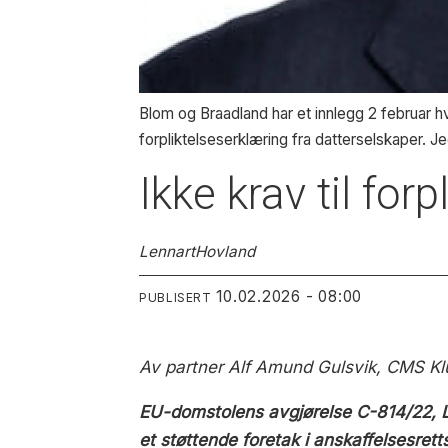
Blom og Braadland har et innlegg 2 februar hv
forpliktelseserklæring fra datterselskaper. Jeg
Ikke krav til for
Lennart
Hovland
10.02.2026 - 08:00
PUBLISERT
Av partner Alf Amund Gulsvik, CMS
Kl
EU-domstolens avgjørelse C-814/22, LI
et støttende foretak i anskaffelsesre