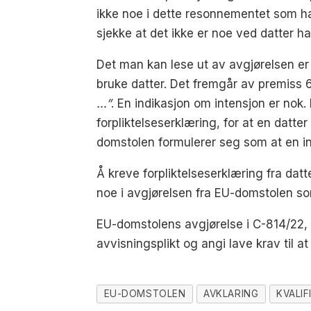
ikke noe i dette resonnementet som har 
sjekke at det ikke er noe ved datter h
Det man kan lese ut av avgjørelsen er 
bruke datter. Det fremgår av premiss 
…”
. En indikasjon om intensjon er nok
forpliktelseserklæring, for at en datter 
domstolen formulerer seg som at en in
Å kreve forpliktelseserklæring fra datt
noe i avgjørelsen fra EU-domstolen som 
EU-domstolens avgjørelse i C-814/22, 
avvisningsplikt og angi lave krav til 
EU-DOMSTOLEN
AVKLARING
KVALI