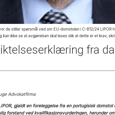
or de stiller spørsmål ved om EU-domstolen i C-812/24 LIPOR har u
 kan ikke se at avgjørelsen skal leses slik at dette er et krav, skri
pliktelseserklæring fra d
uge Advokatfirma
POR, gjaldt en foreleggelse fra en portugisisk domstol 
ttslig forstand ved kvalifikasjonsvurderingen, herunder 