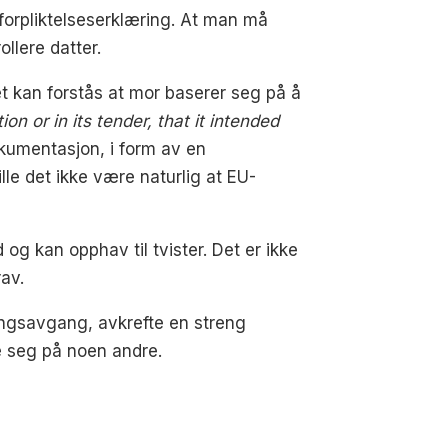
l forpliktelseserklæring. At man må
llere datter.
et kan forstås at mor baserer seg på å
on or in its tender, that it intended
okumentasjon, i form av en
ville det ikke være naturlig at EU-
og kan opphav til tvister. Det er ikke
rav.
ingsavgang, avkrefte en streng
te seg på noen andre.