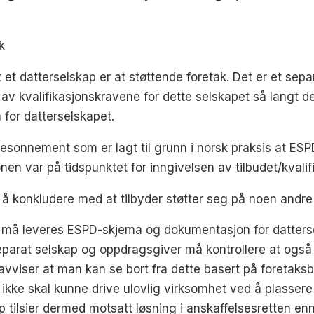
k
t datterselskap er at støttende foretak. Det er et separ
av kvalifikasjonskravene for dette selskapet så langt de
for datterselskapet.
sonnement som er lagt til grunn i norsk praksis at ESP
onen var på tidspunktet for inngivelsen av tilbudet/kval
il å konkludere med at tilbyder støtter seg på noen andre
 må leveres ESPD-skjema og dokumentasjon for datterse
separat selskap og oppdragsgiver må kontrollere at også
avviser at man kan se bort fra dette basert på foretaks
 ikke skal kunne drive ulovlig virksomhet ved å plassere
 tilsier dermed motsatt løsning i anskaffelsesretten enn 