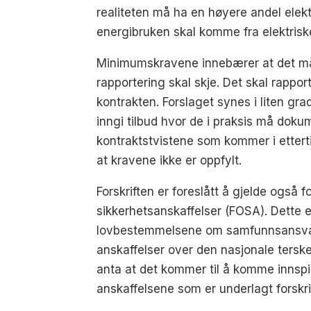
realiteten må ha en høyere andel elek
energibruken skal komme fra elektriske
Minimumskravene innebærer at det må 
rapportering skal skje. Det skal rapp
kontrakten. Forslaget synes i liten gr
inngi tilbud hvor de i praksis må dok
kontraktstvistene som kommer i ettert
at kravene ikke er oppfylt.
Forskriften er foreslått å gjelde også 
sikkerhetsanskaffelser (FOSA). Dette er
lovbestemmelsene om samfunnsansvar h
anskaffelser over den nasjonale terskel
anta at det kommer til å komme innspill 
anskaffelsene som er underlagt forskrif