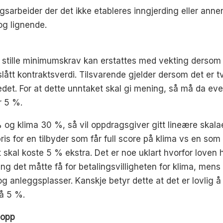
sarbeider der det ikke etableres inngjerding eller anne
 og lignende.
 å stille minimumskrav kan erstattes med vekting dersom
t kontraktsverdi. Tilsvarende gjelder dersom det er tvi
edet. For at dette unntaket skal gi mening, så må da eve
r 5 %.
% og klima 30 %, så vil oppdragsgiver gitt lineære skal
ris for en tilbyder som får full score på klima vs en so
 skal koste 5 % ekstra. Det er noe uklart hvorfor loven
ng det måtte få for betalingsvilligheten for klima, men
g anleggsplasser. Kanskje betyr dette at det er lovlig å 
å 5 %.
 opp