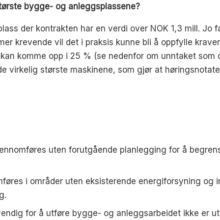
største bygge- og anleggsplassene?
lass der kontrakten har en verdi over NOK 1,3 mill. Jo f
er krevende vil det i praksis kunne bli å oppfylle kraven
 kan komme opp i 25 % (se nedenfor om unntaket som da
de virkelig største maskinene, som gjør at høringsnotate
ennomføres uten forutgående planlegging for å begrens
res i områder uten eksisterende energiforsyning og infr
g.
endig for å utføre bygge- og anleggsarbeidet ikke er utv