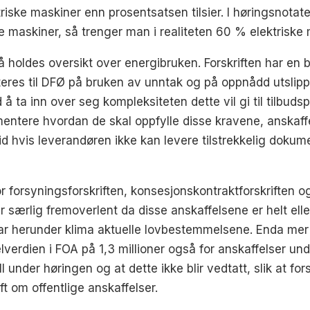
triske maskiner enn prosentsatsen tilsier. I høringsnota
 maskiner, så trenger man i realiteten 60 % elektriske m
holdes oversikt over energibruken. Forskriften har e
orteres til DFØ på bruken av unntak og på oppnådd utslip
ad å ta inn over seg kompleksiteten dette vil gi til tilb
umentere hvordan de skal oppfylle disse kravene, anskaf
id hvis leverandøren ikke kan levere tilstrekkelig doku
for forsyningsforskriften, konsesjonskontraktforskriften o
 særlig fremoverlent da disse anskaffelsene er helt elle
erunder klima aktuelle lovbestemmelsene. Enda mer sp
verdien i FOA på 1,3 millioner også for anskaffelser under
under høringen og at dette ikke blir vedtatt, slik at fors
t om offentlige anskaffelser.