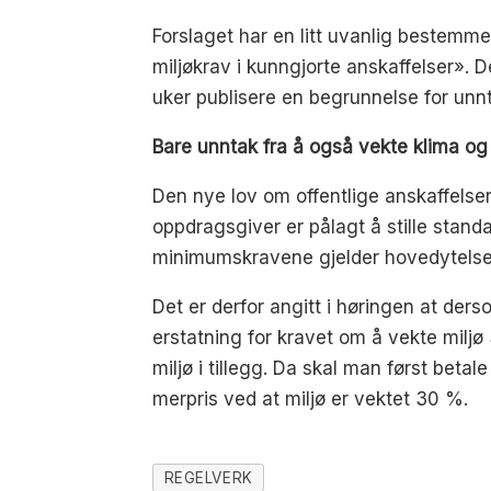
Forslaget har en litt uvanlig bestem
miljøkrav i kunngjorte anskaffelser».
uker publisere en begrunnelse for unnt
Bare unntak fra å også vekte klima og
Den nye lov om offentlige anskaffelse
oppdragsgiver er pålagt å stille stand
minimumskravene gjelder hovedytelsen
Det er derfor angitt i høringen at der
erstatning for kravet om å vekte milj
miljø i tillegg. Da skal man først beta
merpris ved at miljø er vektet 30 %.
REGELVERK