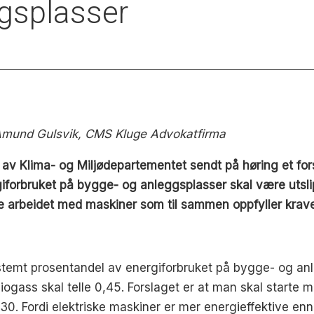
gsplasser
 Amund Gulsvik, CMS Kluge Advokatfirma
av Klima- og Miljødepartementet sendt på høring et fors
forbruket på bygge- og anleggsplasser skal være utslippsf
e arbeidet med maskiner som til sammen oppfyller krave
 bestemt prosentandel av energiforbruket på bygge- og anl
biogass skal telle 0,45. Forslaget er at man skal starte 
030. Fordi elektriske maskiner er mer energieffektive en