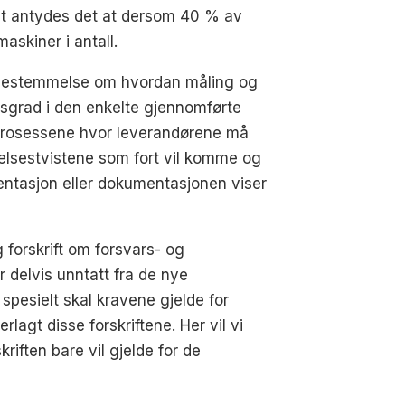
tet antydes det at dersom 40 % av
askiner i antall.
n bestemmelse om hvordan måling og
psgrad i den enkelte gjennomførte
udsprosessene hvor leverandørene må
felsestvistene som fort vil komme og
mentasjon eller dokumentasjonen viser
g forskrift om forsvars- og
r delvis unntatt fra de nye
esielt skal kravene gjelde for
lagt disse forskriftene. Her vil vi
kriften bare vil gjelde for de