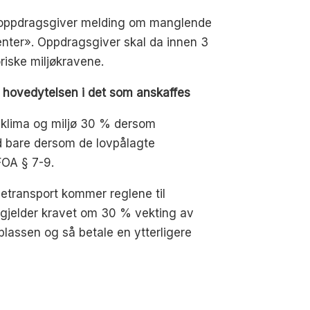
gi oppdragsgiver melding om manglende
enter». Oppdragsgiver skal da innen 3
riske miljøkravene.
r hovedytelsen i det som anskaffes
e klima og miljø 30 % dersom
id bare dersom de lovpålagte
FOA § 7-9.
setransport kommer reglene til
, gjelder kravet om 30 % vekting av
splassen og så betale en ytterligere