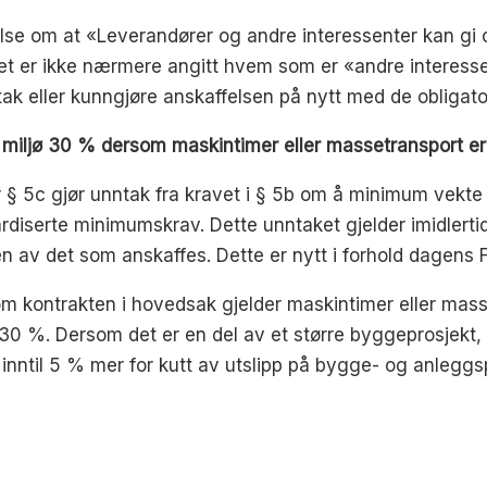
melse om at «Leverandører og andre interessenter kan 
 Det er ikke nærmere angitt hvem som er «andre interess
ak eller kunngjøre anskaffelsen på nytt med de obligato
 miljø 30 % dersom maskintimer eller massetransport e
r § 5c gjør unntak fra kravet i § 5b om å minimum vekt
ardiserte minimumskrav. Dette unntaket gjelder imidlert
 av det som anskaffes. Dette er nytt i forhold dagens 
som kontrakten i hovedsak gjelder maskintimer eller mas
ø 30 %. Dersom det er en del av et større byggeprosjekt
le inntil 5 % mer for kutt av utslipp på bygge- og anlegg