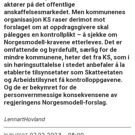
aktører på det offentlige
anskaffelsesmarkedet. Men kommunenes
organisasjon KS raser derimot mot
forslaget om at oppdragsgivere skal
pålegges en kontrollplikt – å sjekke om
Norgesmodell-kravene etterleves. Det er
omfattende og byrdefullt, særlig for de
mindre kommunene, heter det fra KS, som i
sin høringsuttalelse i stedet anbefaler å la
etablerte tilsynsetater som Skatteetaten
og Arbeidstilsynet få kontrolloppgavene.
Og de er bekymret for de
personvernmessige konsekvensene av
regjeringens Norgesmodell-forslag.
Lennart
Hovland
07.02.2023 - 08:00