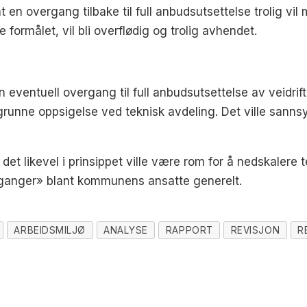
 en overgang tilbake til full anbudsutsettelse trolig vil
 formålet, vil bli overflødig og trolig avhendet.
 eventuell overgang til full anbudsutsettelse av veidrift
å begrunne oppsigelse ved teknisk avdeling. Det ville sannsy
t likevel i prinsippet ville være rom for å nedskalere 
vganger» blant kommunens ansatte generelt.
ARBEIDSMILJØ
ANALYSE
RAPPORT
REVISJON
R