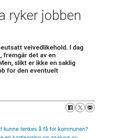
a ryker jobben
utsatt veivedlikehold. I dag
, fremgår det av en
en, slikt er ikke en saklig
b for den eventuelt
et kunne tenkes å få for kommunen?
e en kartlegging og analyse av