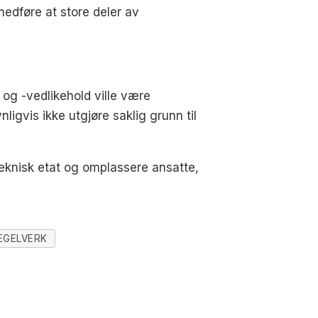
 medføre at store deler av
 og -vedlikehold ville være
nligvis ikke utgjøre saklig grunn til
teknisk etat og omplassere ansatte,
EGELVERK