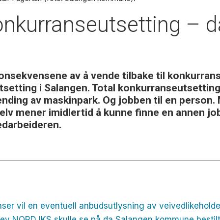
onkurranseutsetting – d
sekvensene av å vende tilbake til konkurranse
tsetting i Salangen. Total konkurranseutsetting
hending av maskinpark. Og jobben til en person. M
v mener imidlertid å kunne finne en annen job
darbeideren.
r vil en eventuell anbudsutlysning av veivedlikehold
ev NORD IKS skulle se på da Salangen kommune bestilt