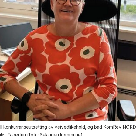
full konkurranseutsetting av veivedlikehold, og bad KomRev NOR
alør Fagertun (foto: Salangen kommune).