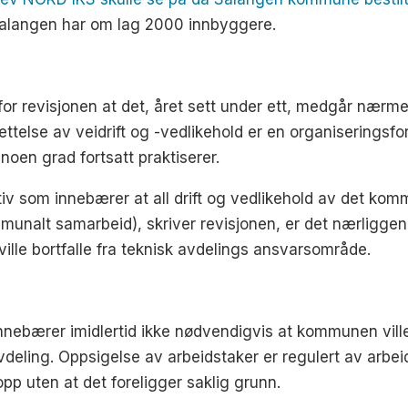
alangen har om lag 2000 innbyggere.
revisjonen at det, året sett under ett, medgår nærmere en
settelse av veidrift og -vedlikehold er en organiserings
noen grad fortsatt praktiserer.
v som innebærer at all drift og vedlikehold av det komm
ommunalt samarbeid), skriver revisjonen, er det nærligg
 ville bortfalle fra teknisk avdelings ansvarsområde.
innebærer imidlertid ikke nødvendigvis at kommunen ville 
deling. Oppsigelse av arbeidstaker er regulert av arbeid
pp uten at det foreligger saklig grunn.