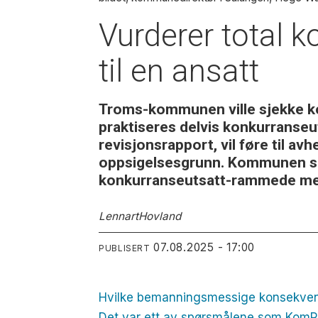
Vurderer total k
til en ansatt
Troms-kommunen ville sjekke kon
praktiseres delvis konkurranseu
revisjonsrapport, vil føre til av
oppsigelsesgrunn. Kommunen sel
konkurranseutsatt-rammede me
Lennart
Hovland
07.08.2025 - 17:00
PUBLISERT
Hvilke bemanningsmessige konsekvense
Det var ett av spørsmålene som KomR