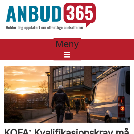
Meny
Tag:
konkurransegrunnlag
KOFA: Kvalifikasjonskrav må