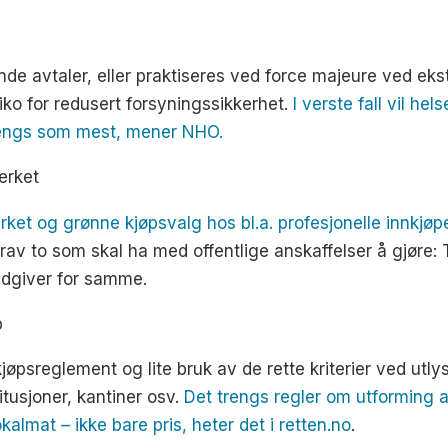
ende avtaler, eller praktiseres ved force majeure ved e
iko for redusert forsyningssikkerhet.
I verste fall vil he
trengs som mest, mener NHO.
erket
rket og grønne kjøpsvalg hos bl.a. profesjonelle innkjøp
rav to som skal ha med offentlige anskaffelser å gjøre: T
ådgiver for samme.
p
kjøpsreglement og lite bruk av de rette kriterier ved ut
titusjoner, kantiner osv.
Det trengs regler om utforming 
kalmat – ikke bare pris, heter det i retten.no
.