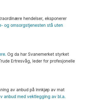
kstraordinære hendelser, eksponerer
lse- og omsorgstjenesten stå uten
ere.
Og da har Svanemerket styrket
rude Ertresvåg, leder for profesjonelle
lysning av anbud på innkjøp av mat
av anbud med vektlegging av bl.a.