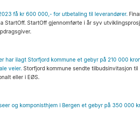
023 få kr 600 000,- for utbetaling til leverandører.
Finan
StartOff. StartOff gjennomførte i år syv utviklingsprosj
pdragsgiver.
r har ilagt Storfjord kommune et gebyr på 210 000 krone
le veier.
Storfjord kommune sendte tilbudsinvitasjon til
alt eller i EØS.
eer og komponisthjem i Bergen et gebyr på 350 000 kron