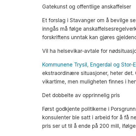
Gatekunst og offentlige anskaffelser
Et forslag i Stavanger om å bevilge sek
inngås må følge anskaffelsesregelver
forskriftens unntak kan gjøres gjelden
Vil ha helsevikar-avtale for nødsituasj
Kommunene Trysil, Engerdal og Stor-El
ekstraordinære situasjoner, heter det
vikartime, men muligheten finnes i henh
Det dobbelte av opprinnelig pris
Først godkjente politikerne i Porsgrunn
konsulenter ble satt i arbeid for å få
pris ser ut til å ende på 200 mill, ifølg