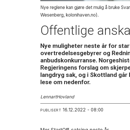
Nye reglene kan gjøre det mulig å bruke Svan
Wesenberg, kolonihaven.no).
Offentlige ansk
Nye muligheter neste år for star
overtredelsesgebyrer og Redning
anbudskonkurranse. Norgeshistor
Regjeringens forslag om skjerpe
langdryg sak, og i Skottland går
lese om nedenfor.
Lennart
Hovland
16.12.2022 - 08:00
PUBLISERT