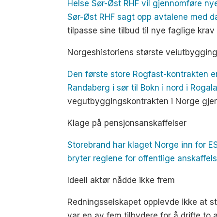
Helse Sør-Øst RHF vil gjennomføre nye 
Sør-Øst RHF sagt opp avtalene med d
tilpasse sine tilbud til nye faglige krav
Norgeshistoriens største veiutbygging
Den første store Rogfast-kontrakten e
Randaberg i sør til Bokn i nord i Rogal
vegutbyggingskontrakten i Norge gje
Klage på pensjonsanskaffelser
Storebrand har klaget Norge inn for E
bryter reglene for offentlige anskaffels
Ideell aktør nådde ikke frem
Redningsselskapet opplevde ikke at st
var en av fem tilbydere for å drifte t