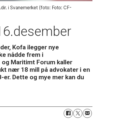
dir. i Svanemerket (foto: Foto: CF-
t 16.desember
der, Kofa ilegger nye
ke nådde frem i
 og Maritimt Forum kaller
t nær 18 mill på advokater i en
MB-er. Dette og mye mer kan du