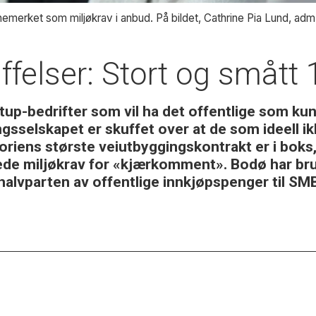
emerket som miljøkrav i anbud. På bildet, Cathrine Pia Lund, adm.
affelser: Stort og småt
tup-bedrifter som vil ha det offentlige som kun
sselskapet er skuffet over at de som ideell ik
iens største veiutbyggingskontrakt er i boks,
de miljøkrav for «kjærkomment». Bodø har bruk
 halvparten av offentlige innkjøpspenger til S