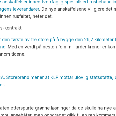
anskaffelser innen tverrfaglig spesialisert rusbehandli
agens leverandører
. De nye anskaffelsene vil gjøre det 
 innen rusfeltet, heter det.
s-kontrakt
r den første av tre store på å bygge den 26,7 kilometer
and.
Med en verdi på nesten fem milliarder kroner er kon
nnom tidene.
SA. Storebrand mener at KLP mottar ulovlig statsstøtte
er.
aten etterspurte grønne løsninger da de skulle ha nye 
o ambulansebåter, men oppdraget gikk til en ren kommersie