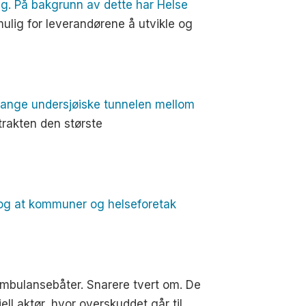
ng. På bakgrunn av dette har Helse
mulig for leverandørene å utvikle og
 lange undersjøiske tunnelen mellom
trakten den største
, og at kommuner og helseforetak
ambulansebåter. Snarere tvert om. De
ll aktør, hvor overskuddet går til