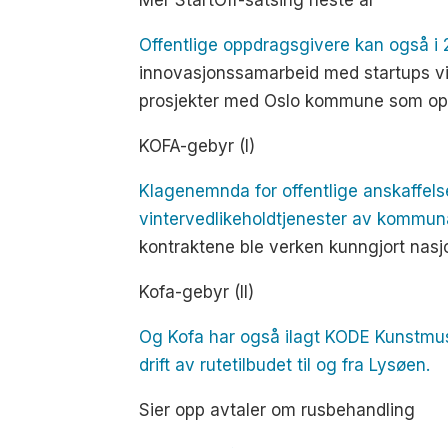
Mer StartOff-satsing neste år
Offentlige oppdragsgivere kan også i 2
innovasjonssamarbeid med startups via 
prosjekter med Oslo kommune som op
KOFA-gebyr (I)
Klagenemnda for offentlige anskaffelse
vintervedlikeholdtjenester av kommuna
kontraktene ble verken kunngjort nasjon
Kofa-gebyr (II)
Og Kofa har også ilagt KODE Kunstmus
drift av rutetilbudet til og fra Lysøen.
Sier opp avtaler om rusbehandling