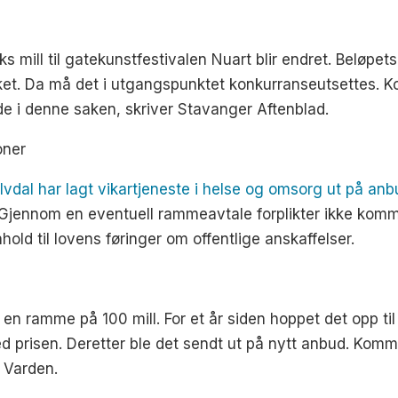
s mill til gatekunstfestivalen Nuart blir endret. Beløpet
ket. Da må det i utgangspunktet konkurranseutsettes. 
de i denne saken, skriver Stavanger Aftenblad.
oner
vdal har lagt vikartjeneste i helse og omsorg ut på anb
. Gjennom en eventuell rammeavtale forplikter ikke komm
old til lovens føringer om offentlige anskaffelser.
 en ramme på 100 mill. For et år siden hoppet det opp til 
 ned prisen. Deretter ble det sendt ut på nytt anbud. Kom
e Varden.