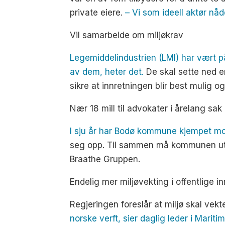
private eiere.
– Vi som ideell aktør nå
Vil samarbeide om miljøkrav
Legemiddelindustrien (LMI) har vært pådr
av dem, heter det.
De skal sette ned e
sikre at innretningen blir best mulig o
Nær 18 mill til advokater i årelang sak
I sju år har Bodø kommune kjempet mo
seg opp. Til sammen må kommunen ut med
Braathe Gruppen.
Endelig mer miljøvekting i offentlige i
Regjeringen foreslår at miljø skal vekt
norske verft, sier daglig leder i Marit