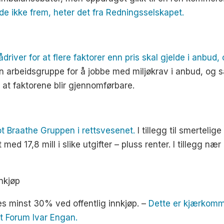
dde ikke frem, heter det fra Redningsselskapet.
iver for at flere faktorer enn pris skal gjelde i anbud, og
n arbeidsgruppe for å jobbe med miljøkrav i anbud, og
g at faktorene blir gjennomførbare.
t Braathe Gruppen i rettsvesenet.
I tillegg til smerteli
 17,8 mill i slike utgifter – pluss renter. I tillegg nær
nnkjøp
es minst 30% ved offentlig innkjøp. –
Dette er kjærkomme
imt Forum Ivar Engan.