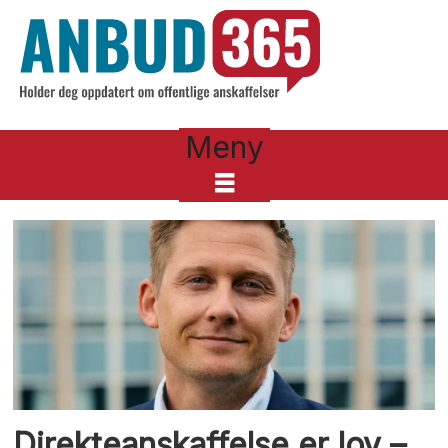
Meny
Tag:
6
Direkteanskaffelse er lov –