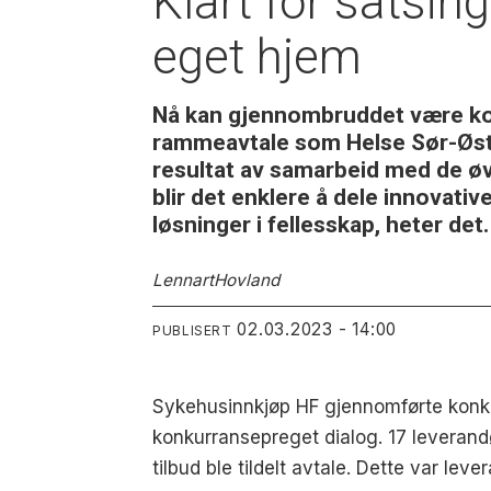
Klart for satsing
eget hjem
Nå kan gjennombruddet være komm
rammeavtale som Helse Sør-Øst n
resultat av samarbeid med de øvr
blir det enklere å dele innovat
løsninger i fellesskap, heter det.
Lennart
Hovland
02.03.2023 - 14:00
PUBLISERT
Sykehusinnkjøp HF gjennomførte konk
konkurransepreget dialog. 17 leverandø
tilbud ble tildelt avtale. Dette var le