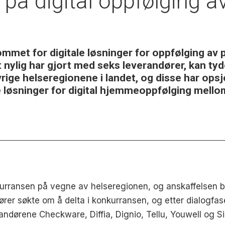
 på digital oppfølging a
et for digitale løsninger for oppfølging av p
ylig har gjort med seks leverandører, kan tyde
ige helseregionene i landet, og disse har opsjon
ive løsninger for digital hjemmeoppfølging mell
urransen på vegne av helseregionen, og anskaffelsen 
rer søkte om å delta i konkurransen, og etter dialogfase
verandørene Checkware, Diffia, Dignio, Tellu, Youwell og 