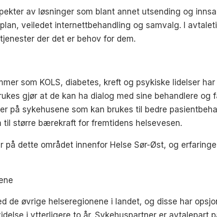
spekter av løsninger som blant annet utsending og inns
lan, veiledet internettbehandling og samvalg. I avtaleti
tjenester der det er behov for dem.
r som KOLS, diabetes, kreft og psykiske lidelser har al
es gjør at de kan ha dialog med sine behandlere og få 
ser på sykehusene som kan brukes til bedre pasientbehan
a til større bærekraft for fremtidens helsevesen.
r på dette området innenfor Helse Sør-Øst, og erfaringene 
nene
ed de øvrige helseregionene i landet, og disse har opsjo
videlse i ytterligere to år. Sykehuspartner er avtalepart