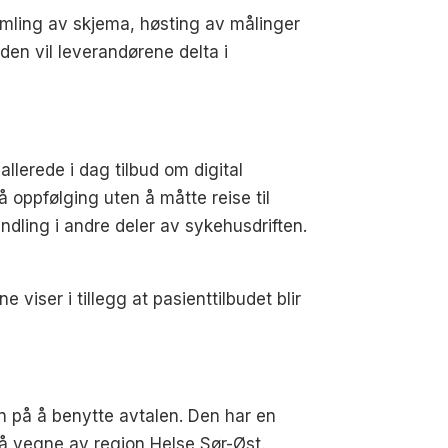
amling av skjema, høsting av målinger
den vil leverandørene delta i
lerede i dag tilbud om digital
oppfølging uten å måtte reise til
dling i andre deler av sykehusdriften.
viser i tillegg at pasienttilbudet blir
n på å benytte avtalen. Den har en
 på vegne av region Helse Sør-Øst.