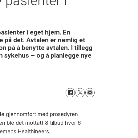
v pasienter i
asienter i eget hjem. En
 på det. Avtalen er nemlig et
 på å benytte avtalen. I tillegg
om sykehus – og å planlegge nye
ble gjennomført med prosedyren
n ble det mottatt 8 tilbud hvor 6
Siemens Healthineers.