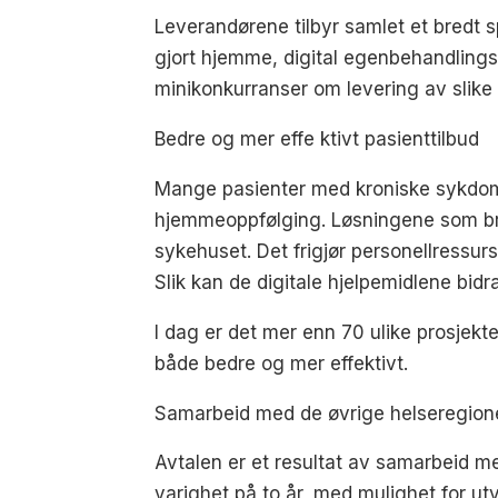
Leverandørene tilbyr samlet et bredt 
gjort hjemme, digital egenbehandlingsp
minikonkurranser om levering av slike 
Bedre og mer effe ktivt pasienttilbud
Mange pasienter med kroniske sykdomme
hjemmeoppfølging. Løsningene som bruk
sykehuset. Det frigjør personellressur
Slik kan de digitale hjelpemidlene bidr
I dag er det mer enn 70 ulike prosjekte
både bedre og mer effektivt.
Samarbeid med de øvrige helseregio
Avtalen er et resultat av samarbeid m
varighet på to år, med mulighet for ut