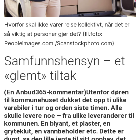
Hvorfor skal ikke varer reise kollektivt, når det er
så viktig at personer gjør det? (Ill.foto:
Peopleimages.com /Scanstockphoto.com).
Samfunnshensyn – et
«glemt» tiltak
(En Anbud365-kommentar)Utenfor døren
til kommunehuset dukket det opp ti ulike
varebiler i tur og orden siste timen. Alle
skulle levere noe – fra ulike leverandører til
kommunen. En blyant, et plaster, en
gryteklut, en vannbeholder etc. Dette er
dumt, sa den lille jenta til sitt opphav, det